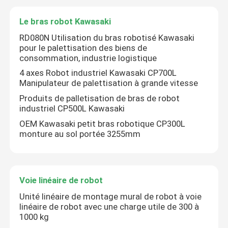
Le bras robot Kawasaki
Le spectacle VR
RD080N Utilisation du bras robotisé Kawasaki
pour le palettisation des biens de
consommation, industrie logistique
À propos de nous
4 axes Robot industriel Kawasaki CP700L
Manipulateur de palettisation à grande vitesse
Visite de l'usine
Produits de palletisation de bras de robot
industriel CP500L Kawasaki
OEM Kawasaki petit bras robotique CP300L
Contrôle de la qualité
monture au sol portée 3255mm
Nous contacter
Voie linéaire de robot
Nouvelles
Unité linéaire de montage mural de robot à voie
linéaire de robot avec une charge utile de 300 à
1000 kg
Les affaires