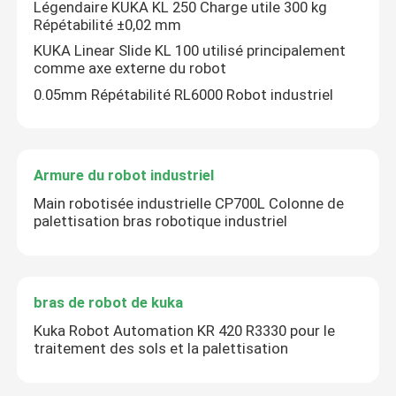
Légendaire KUKA KL 250 Charge utile 300 kg
Répétabilité ±0,02 mm
Armure du robot industriel
KUKA Linear Slide KL 100 utilisé principalement
comme axe externe du robot
0.05mm Répétabilité RL6000 Robot industriel
bras de robot de kuka
Pièces détachées de robots
Armure du robot industriel
Main robotisée industrielle CP700L Colonne de
Bras chinois de robot
palettisation bras robotique industriel
Robot de palettisation automatique
bras de robot de kuka
Un kit de bras robotisé
Kuka Robot Automation KR 420 R3330 pour le
traitement des sols et la palettisation
Bras de robot d'