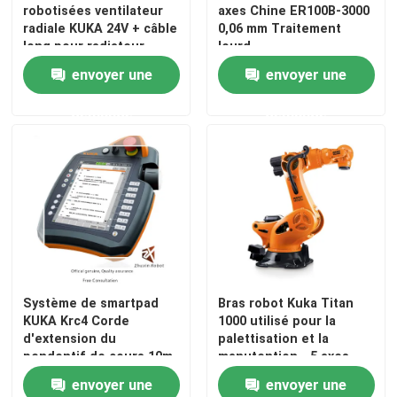
robotisées ventilateur
axes Chine ER100B-3000
radiale KUKA 24V + câble
0,06 mm Traitement
long pour radiateur
lourd
KRC4
envoyer une
envoyer une
demande
demande
Système de smartpad
Bras robot Kuka Titan
KUKA Krc4 Corde
1000 utilisé pour la
d'extension du
palettisation et la
pendentif de cours 10m
manutention - 5 axes
envoyer une
envoyer une