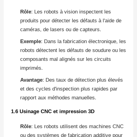
Rôle
: Les robots à vision inspectent les
Armure du robot industriel
produits pour détecter les défauts à l'aide de
caméras, de lasers ou de capteurs.
bras de robot de kuka
Exemple
: Dans la fabrication électronique, les
robots détectent les défauts de soudure ou les
Pièces détachées de robots
composants mal alignés sur les circuits
imprimés.
Bras chinois de robot
Avantage
: Des taux de détection plus élevés
et des cycles d'inspection plus rapides par
Robot de palettisation automatique
rapport aux méthodes manuelles.
1.6 Usinage CNC et impression 3D
Un kit de bras robotisé
Rôle
: Les robots utilisent des machines CNC
Bras de robot d'
ou des systèmes de fabrication additive pour