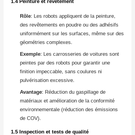
1.4 Peinture et revêtement
Rôle
: Les robots appliquent de la peinture,
Le spectacle VR
des revêtements en poudre ou des adhésifs
uniformément sur les surfaces, même sur des
À propos de nous
géométries complexes.
Exemple
: Les carrosseries de voitures sont
Visite de l'usine
peintes par des robots pour garantir une
finition impeccable, sans coulures ni
Contrôle de la qualité
pulvérisation excessive.
Avantage
: Réduction du gaspillage de
Nous contacter
matériaux et amélioration de la conformité
environnementale (réduction des émissions
Nouvelles
de COV).
Les affaires
1.5 Inspection et tests de qualité