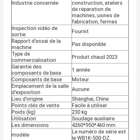
Industrie concernée
construction, ateliers
de réparation de
machines, usines de
Le spectacle VR
fabrication, fermes
Inspection vidéo de
Fournit
sortie
À propos de nous
Rapport d'essai de la
Pas disponible
machine
Type de
Produit chaud 2023
Visite de l'usine
commercialisation
Garantie des
1 année
composants de base
Contrôle de la qualité
Composants de base
Moteur
Emplacement de la salle
Aucune
d'exposition
Nous contacter
Lieu d'origine
Shanghai, Chine
Points clés de vente
Facile à utiliser
Poids (kg)
230 kg
Nouvelles
Utilisation
Soudage auxiliaire
Les dimensions
4260*950*460 mm
Le numéro de série est
modèle
Les affaires
le WB1K-500-DZ.