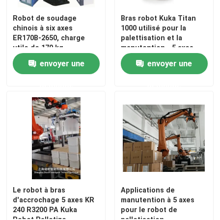
Robot de soudage
Bras robot Kuka Titan
chinois à six axes
1000 utilisé pour la
ER170B-2650, charge
palettisation et la
utile de 170 kg
manutention - 5 axes
envoyer une
envoyer une
demande
demande
Le robot à bras
Applications de
d'accrochage 5 axes KR
manutention à 5 axes
240 R3200 PA Kuka
pour le robot de
Robot Palletize
palletisation