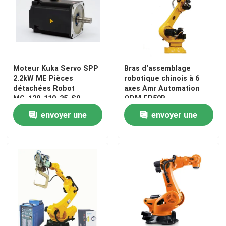
Moteur Kuka Servo SPP
Bras d'assemblage
2.2kW ME Pièces
robotique chinois à 6
détachées Robot
axes Amr Automation
MG_120_110_25_S0
ODM ER50B
envoyer une
envoyer une
demande
demande