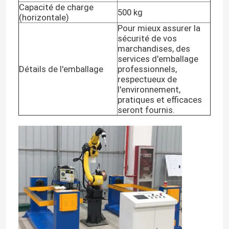
Capacité de charge
500 kg
(horizontale)
Armure du robot industriel
Pour mieux assurer la
sécurité de vos
marchandises, des
services d'emballage
bras de robot de kuka
Détails de l'emballage
professionnels,
respectueux de
l'environnement,
Pièces détachées de robots
pratiques et efficaces
seront fournis.
Bras chinois de robot
Robot de palettisation automatique
Un kit de bras robotisé
Bras de robot d'