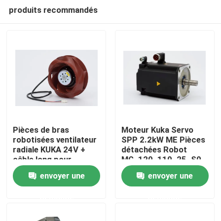
produits recommandés
Pièces de bras
Moteur Kuka Servo
robotisées ventilateur
SPP 2.2kW ME Pièces
radiale KUKA 24V +
détachées Robot
À la maison
câble long pour
MG_120_110_25_S0
radiateur KRC4
envoyer une
envoyer une
Produits
demande
demande
Vidéos