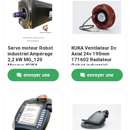
Le spectacle VR
À propos de nous
Servo moteur Robot
KUKA Ventilateur Dc
Visite de l'usine
industriel Ampérage
Axial 24v 190mm
2,2 kW MG_120
171602 Radiateur
Marque KUKA
Robot industriel
Contrôle de la qualité
envoyer une
envoyer une
demande
demande
Nous contacter
Nouvelles
Les affaires