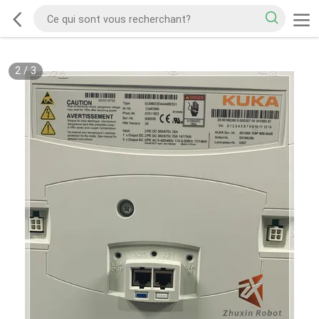
2
/
3