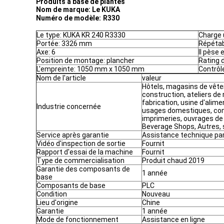
Produits à base de plantes
Nom de marque:
Le KUKA
Numéro de modèle:
R330
Le type: KUKA KR 240 R3330
Charge 
Portée: 3326 mm
Répétab
Axe: 6
Il pèse 
Position de montage: plancher
Rating 
L'empreinte: 1050 mm x 1050 mm
Contrôl
Nom de l'article
valeur
Hôtels, magasins de vêt
construction, ateliers de
fabrication, usine d'alim
Industrie concernée
usages domestiques, com
imprimeries, ouvrages de
Beverage Shops, Autres, s
Service après garantie
Assistance technique par 
Vidéo d'inspection de sortie
Fournit
Rapport d'essai de la machine
Fournit
Type de commercialisation
Produit chaud 2019
Garantie des composants de
1 année
base
Composants de base
PLC
Condition
Nouveau
Lieu d'origine
Chine
Garantie
1 année
Mode de fonctionnement
Assistance en ligne