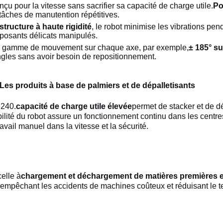
nçu pour la vitesse sans sacrifier sa capacité de charge utile.
Po
tâches de manutention répétitives.
structure à haute rigidité
, le robot minimise les vibrations pend
mposants délicats manipulés.
e gamme de mouvement sur chaque axe, par exemple,
± 185° su
ngles sans avoir besoin de repositionnement.
 Les produits à base de palmiers et de dépalletisants
 240.
capacité de charge utile élevée
permet de stacker et de d
iabilité du robot assure un fonctionnement continu dans les centr
ravail manuel dans la vitesse et la sécurité.
elle à
chargement et déchargement de matières premières et
 empêchant les accidents de machines coûteux et réduisant le te