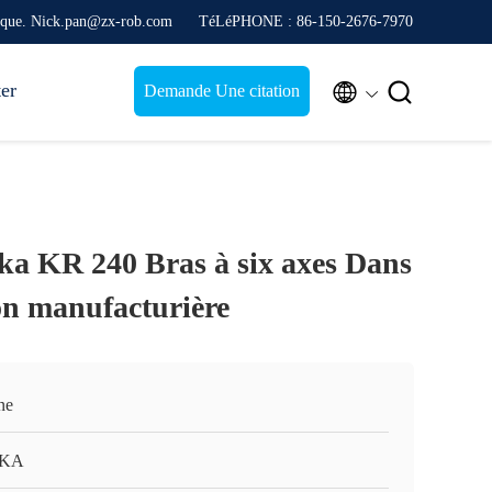
nique. Nick.pan@zx-rob.com
TéLéPHONE : 86-150-2676-7970
ter


Demande Une citation
a KR 240 Bras à six axes Dans
on manufacturière
ne
KA