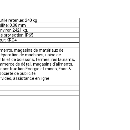
utile retenue: 240 kg
ilité: 0,08 mm
environ 2421 kg.
de protection: IP65
eur: KRC4
ements, magasins de matériaux de
 réparation de machines, usine de
ents et de boissons, fermes, restaurants,
merce de détail, magasins d'aliments,
 construction.Énergie et mines, Food &
ociété de publicité
vidéo, assistance en ligne