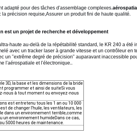
ent adapté pour des tâches d'assemblage complexes.
aérospatia
a précision requise,Assurer un produit fini de haute qualité.
ion est un projet de recherche et développement
ltra-haute au-delà de la répétabilité standard, le KR 240 a ét
melé avec un tracker laser à grande vitesse et un contrôleur en t
avec un "extrême degré de précision" auparavant inaccessible po
l'aérospatiale et l'électronique..
e 3D, la base et les dimensions de la bride
 programmer et ainsi de suiteSi vous
ez-nous à tout moment ou envoyez-nous
ons est entretenu tous les 1 an ou 10 000
 est de changer l'huile, les ventilateurs, les
aille dans un environnement terrible,comme
u un environnement humideDans ce cas,
 ou 5000 heures de maintenance.