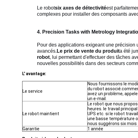
Le robot
six axes de détectivité
est parfaitem
complexes pour installer des composants avec l
4. Precision Tasks with Metrology Integrat
Pour des applications exigeant une précision u
avancés.
Le prix de vente du produit
a été ju
robot
, lui permettant d'effectuer des tâches 
nouvelles possibilités dans des secteurs comme 
L' avantage:
Nous fournissons le modèl
du robot associé.comment
Le service
avez un problème, appel
un e-mail.
Le robot que nous propos
heures. le travail principal
Le robot maintient
UPS etc. si le robot trav
une basse température o
nous suggérons six mois
Garantie
1 année