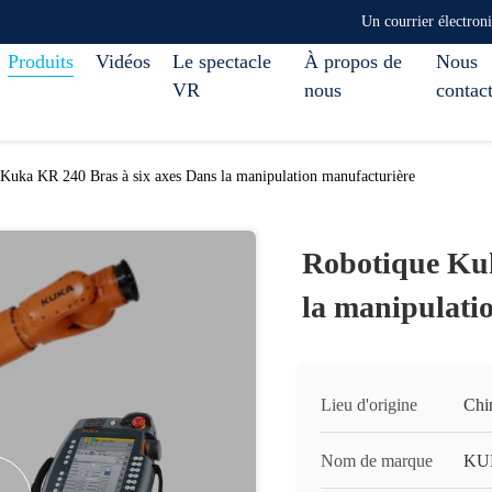
Un courrier électro
Produits
Vidéos
Le spectacle
À propos de
Nous
VR
nous
contac
Kuka KR 240 Bras à six axes Dans la manipulation manufacturière
Robotique Kuk
la manipulati
Lieu d'origine
Chi
Nom de marque
KU