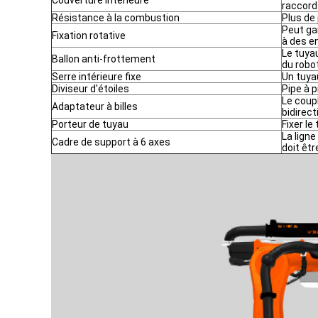
Couverture intérieure
raccord
Résistance à la combustion
Plus de 
Peut gar
Fixation rotative
à des e
Le tuya
Ballon anti-frottement
du robot
Serre intérieure fixe
Un tuyau
Diviseur d'étoiles
Pipe à p
Le coup
Adaptateur à billes
bidirect
Porteur de tuyau
Fixer l
La ligne
Cadre de support à 6 axes
doit êtr