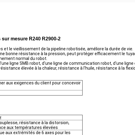
s sur mesure
R240 R2900-2
et le vieillissement de la pipeline robotisée, améliore la durée de vie.
 une bonne résistance à la pression, peut protéger efficacement le tuya
onnement normal du robot.
 d'une ligne SMB robot, d'une ligne de communication robot, d'une li
résistance élevée à la chaleur, résistance à l'huile, résistance à la fl
er aux exigences du client pour concevoir
z
ouplesse, résistance à la distorsion,
nce aux températures élevées
que aux extrémités de 6 axes pour les