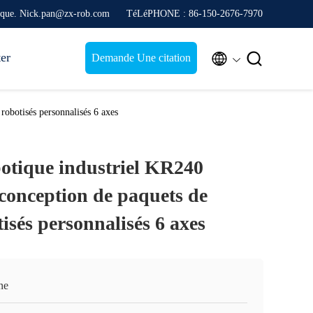
nique. Nick.pan@zx-rob.com
TéLéPHONE : 86-150-2676-7970
ter


Demande Une citation
obotisés personnalisés 6 axes
tique industriel KR240
conception de paquets de
tisés personnalisés 6 axes
ne