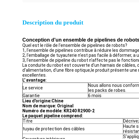
Description du produit
Conception d'un ensemble de pipelines de robot
Quel est le rôle de l'ensemble de pipelines de robots?
1, l'ensemble de pipelines contribue à réduire les dommages 
2, l'emballage de tuyauterie n'est pas facile à déformer, a
3, l'ensemble de pipeline du robot n'affecte pas le foncti
La conduite du robot est couverte d'un harnais de câbles,
d'alimentation, d'une fibre optique,le produit présente une 
excellentes.
L' avantage:
Nous allons nous conform
Le service
les packs de robes.
Garantie
6 mois
Lieu d'origine:
Chine
Nom de marque: Original
Numéro de modèle: KR240 R2900-2
Le paquet pipeline comprend:
Titre
Décrive
Haute s
tuyau de protection des câbles
résista
S'appli