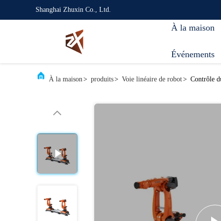
Shanghai Zhuxin Co., Ltd.
À la maison
Événements
À la maison
>
produits
>
Voie linéaire de robot
>
Contrôle du