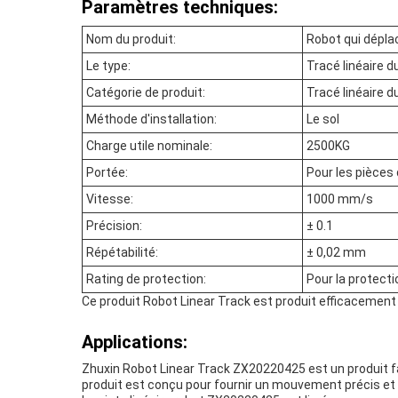
Paramètres techniques:
Nom du produit:
Robot qui dépla
Le type:
Tracé linéaire d
Catégorie de produit:
Tracé linéaire d
Méthode d'installation:
Le sol
Charge utile nominale:
2500KG
Portée:
Pour les pièces 
Vitesse:
1000 mm/s
Précision:
± 0.1
Répétabilité:
± 0,02 mm
Rating de protection:
Pour la protecti
Ce produit Robot Linear Track est produit efficacement 
Applications:
Zhuxin Robot Linear Track ZX20220425 est un produit fa
produit est conçu pour fournir un mouvement précis et p