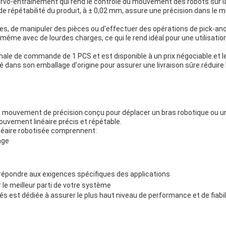
servo-entraînement qui rend le contrôle du mouvement des robots sur la
e répétabilité du produit, à ± 0,02 mm, assure une précision dans le 
s, de manipuler des pièces ou d'effectuer des opérations de pick-and
me avec de lourdes charges, ce qui le rend idéal pour une utilisation 
ale de commande de 1 PCS et est disponible à un prix négociable.et le
llé dans son emballage d'origine pour assurer une livraison sûre.réduir
 de mouvement de précision conçu pour déplacer un bras robotique ou 
ouvement linéaire précis et répétable.
inéaire robotisée comprennent:
age
 répondre aux exigences spécifiques des applications
 le meilleur parti de votre système
 est dédiée à assurer le plus haut niveau de performance et de fiabili