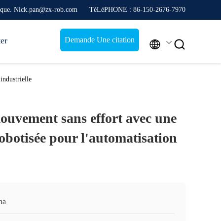
nique. Nick.pan@zx-rob.com
TéLéPHONE : 86-150-2676-7970
ter
Demande Une citation


industrielle
ouvement sans effort avec une
 robotisée pour l'automatisation
na