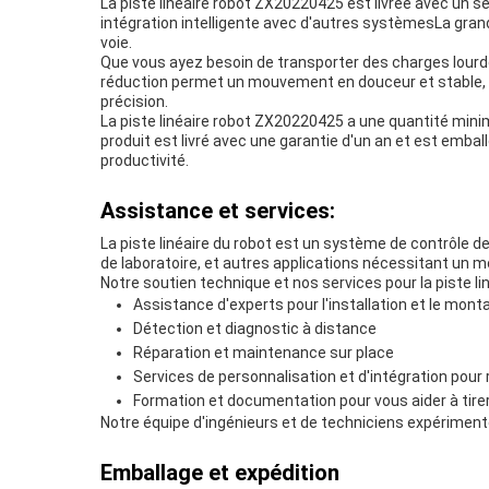
La piste linéaire robot ZX20220425 est livrée avec un 
intégration intelligente avec d'autres systèmesLa grand
voie.
Que vous ayez besoin de transporter des charges lourde
réduction permet un mouvement en douceur et stable, mê
précision.
La piste linéaire robot ZX20220425 a une quantité minim
produit est livré avec une garantie d'un an et est emba
productivité.
Assistance et services:
La piste linéaire du robot est un système de contrôle
de laboratoire, et autres applications nécessitant un m
Notre soutien technique et nos services pour la piste l
Assistance d'experts pour l'installation et le mont
Détection et diagnostic à distance
Réparation et maintenance sur place
Services de personnalisation et d'intégration pour
Formation et documentation pour vous aider à tirer
Notre équipe d'ingénieurs et de techniciens expérimentés
Emballage et expédition