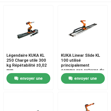
Légendaire KUKA KL
KUKA Linear Slide KL
250 Charge utile 300
100 utilisé
kg Répétabilité ±0,02
principalement
mm
comme axe externe du
robot
À la maison
envoyer une
envoyer une
demande
demande
Produits
Vidéos