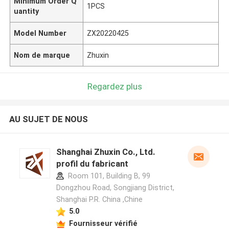
Minimum Order Q
1PCS
uantity
Model Number
ZX20220425
Nom de marque
Zhuxin
Regardez plus
AU SUJET DE NOUS
Shanghai Zhuxin Co., Ltd.
profil du fabricant
Room 101, Building B, 99
Dongzhou Road, Songjiang District,
Shanghai P.R. China ,Chine
5.0
Fournisseur vérifié