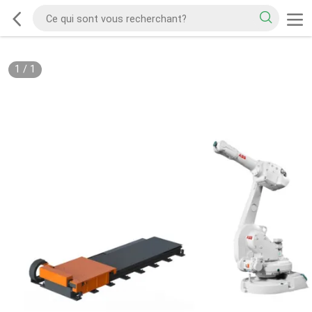
1
/
1