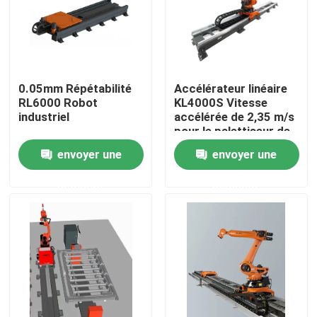
Le spectacle VR
À propos de nous
0.05mm Répétabilité
Accélérateur linéaire
RL6000 Robot
KL4000S Vitesse
industriel
accélérée de 2,35 m/s
Visite de l'usine
pour le palettiseur de
soudage
envoyer une
envoyer une
Contrôle de la qualité
demande
demande
Nous contacter
Nouvelles
Les affaires