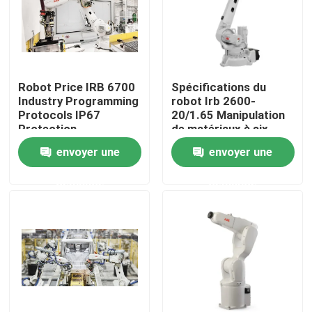
Le spectacle VR
À propos de nous
Robot Price IRB 6700
Spécifications du
Industry Programming
robot Irb 2600-
Protocols IP67
20/1.65 Manipulation
Visite de l'usine
Protection
de matériaux à six
axes
envoyer une
envoyer une
Contrôle de la qualité
demande
demande
Nous contacter
Nouvelles
Les affaires