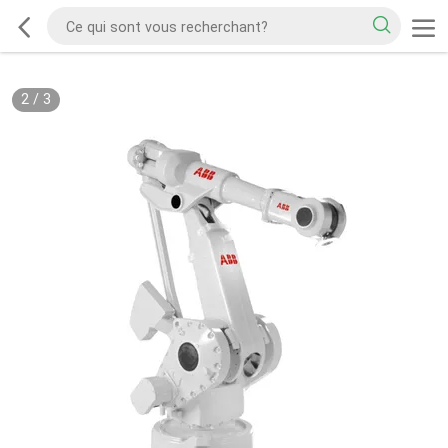
2
/
3