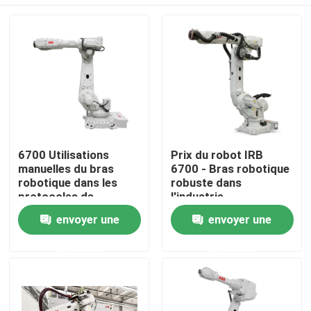
6700 Utilisations
Prix du robot IRB
manuelles du bras
6700 - Bras robotique
robotique dans les
robuste dans
protocoles de
l'industrie
programmation
À la maison
envoyer une
envoyer une
industriels
demande
demande
Produits
Vidéos