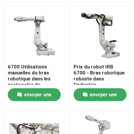
6700 Utilisations
Prix du robot IRB
manuelles du bras
6700 - Bras robotique
robotique dans les
robuste dans
protocoles de
l'industrie
programmation
À la maison
envoyer une
envoyer une
industriels
demande
demande
Produits
Vidéos