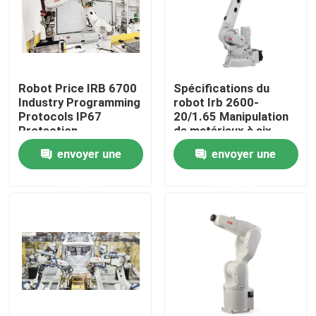
Le spectacle VR
À propos de nous
Robot Price IRB 6700
Spécifications du
Industry Programming
robot Irb 2600-
Protocols IP67
20/1.65 Manipulation
Visite de l'usine
Protection
de matériaux à six
axes
envoyer une
envoyer une
Contrôle de la qualité
demande
demande
Nous contacter
Nouvelles
Les affaires