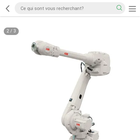
2
/
3