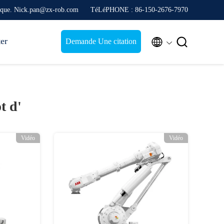
nique. Nick.pan@zx-rob.com
TéLéPHONE : 86-150-2676-7970
ter


Demande Une citation
t d'
Vidéo
Vidéo