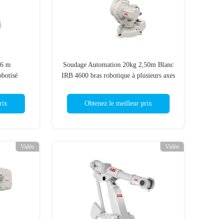
96 m
Soudage Automation 20kg 2,50m Blanc
obotisé
IRB 4600 bras robotique à plusieurs axes
soudage
rix
Obtenez le meilleur prix
Vidéo
Vidéo