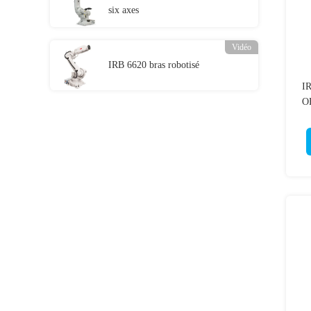
six axes
Vidéo
IRB 6620 bras robotisé
IR
OE