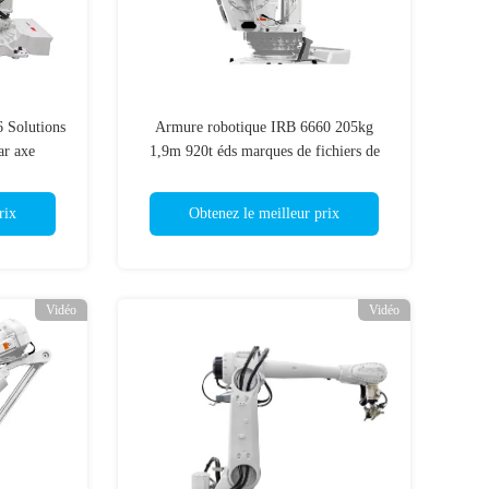
6 Solutions
Armure robotique IRB 6660 205kg
ar axe
1,9m 920t éds marques de fichiers de
l'industrie robotique
rix
Obtenez le meilleur prix
Vidéo
Vidéo