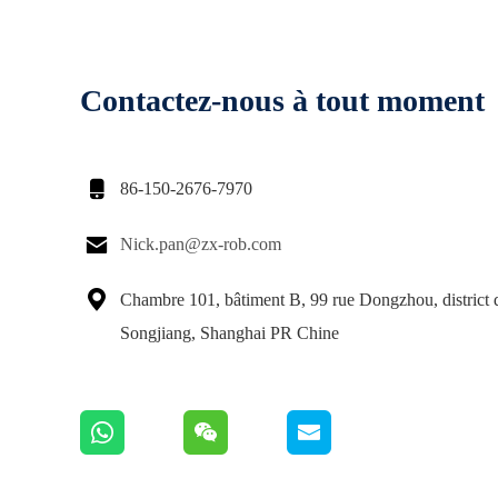
Contactez-nous à tout moment

86-150-2676-7970

Nick.pan@zx-rob.com

Chambre 101, bâtiment B, 99 rue Dongzhou, district 
Songjiang, Shanghai PR Chine