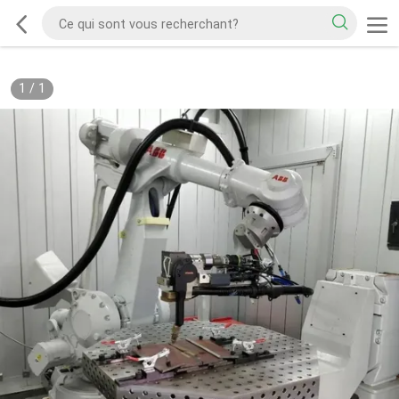
1
/
1