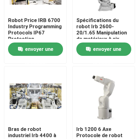
Le spectacle VR
Robot Price IRB 6700
Spécifications du
Industry Programming
robot Irb 2600-
Protocols IP67
20/1.65 Manipulation
À propos de nous
Protection
de matériaux à six
axes
envoyer une
envoyer une
Visite de l'usine
demande
demande
Contrôle de la qualité
Nous contacter
Nouvelles
Bras de robot
Irb 1200 6 Axe
industriel Irb 4400 à
Protocole de robot
Les affaires