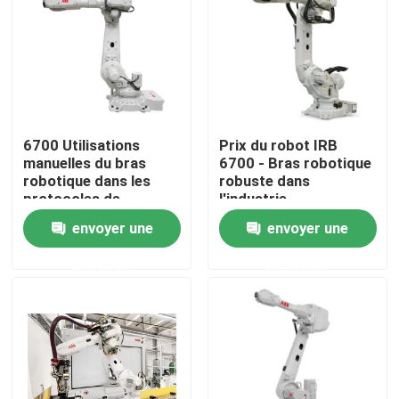
6700 Utilisations
Prix du robot IRB
manuelles du bras
6700 - Bras robotique
robotique dans les
robuste dans
protocoles de
l'industrie
programmation
envoyer une
envoyer une
industriels
demande
demande
À la maison
Produits
Vidéos